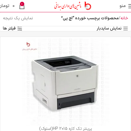
0
منو
0
تومان
خانه
محصولات برچسب خورده “اچ پی”
نمایش یک نتیجه
نمایش سایدبار
فیلتر ها
پرینتر تک کاره HP 2015(استوک)