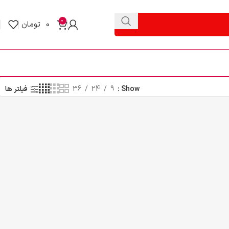
0
0
تومان
Show
9
24
36
فیلتر ها