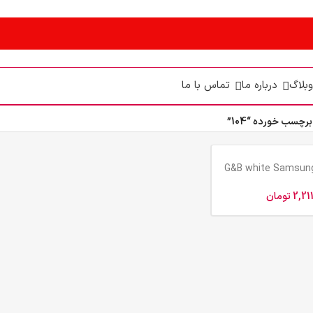
وبلاگ
درباره ما
تماس با ما
چسب خورده “104”
رتریج لیزری G&B white Samsung
104
2,21
تومان