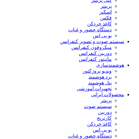
کپی پرینتر
پرینتر
اسکنر
فکس
کاغذ خردکن
دستگاه حضور و غیاب
یو پی اس
سیستم صوت و تصویر کنفرانس
میکروفون کنفرانس
دوربین کنفرانس
مانیتور کنفرانس
هوشمندسازی
ویدیو پروژکتور
برد هوشمند
پنل هوشمند
تجهیزات آموزشی
محصولات ایرانی
پرینتر
سیستم صوت
دوربین
کارتریج
کاغذ خردکن
یو پی اس
دستگاه حضور و غیاب