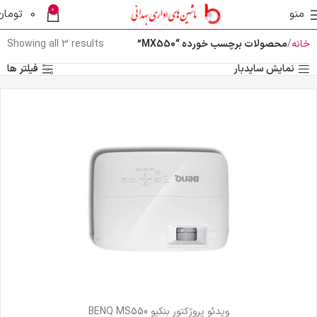
0
منو
0
تومان
خانه
محصولات برچسب خورده “MX550”
Showing all 3 results
نمایش سایدبار
فیلتر ها
ویدئو پروژکتور بنکیو BENQ MS550