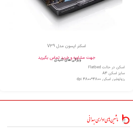
اسکنر اپسون مدل V39
جهت مشاوره و خرید تماس بگیرید
ویژگی های کلیدی :
اسکن در حالت Flatbed
سایز اسکن A4
رزولوشن اسکن 4800*4800 dpi
درگاه اتصال USB