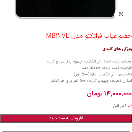
برای بزرگنمایی کلیک کنید
حضورغیاب فراتکنو مدل MB20VL
ویژگی های کلیدی:
عملکرد ثبت تردد: اثر انگشت، چهره، رمز عبور و کارت
ظرفیت ثبت تردد: 150000 عدد
تشخیص اثر انگشت: دارد(500 نفر)
امکان تعریف چهره و کارت : 500 نفر برای هر کدام
14,000,000
تومان
1 در انبار
افزودن به سبد خرید