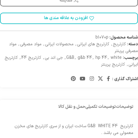
مقایسه
افزودن به علاقه مندی ها
شناسه محصول:
b1070p
دسته:
کارتریج
,
کارتریج های ایرانی
,
محصولات ایرانی
,
مواد مصرفی
,
مواد
مصرفی پرینتر
برچسب:
white
,
hp 44
,
g&b 44
,
G&B
,
جی اند بی
,
کارتریج 44
,
کارتریج
ایرانی
,
کارتریج پرینتر
اشتراک گذاری :
توضیحات
توضیحات تکمیلی
حمل و نقل کالا
کارتریج G&B WHITE 44 ساخت ایران و از سری کارتریج های مخزن
معمولی می باشد .