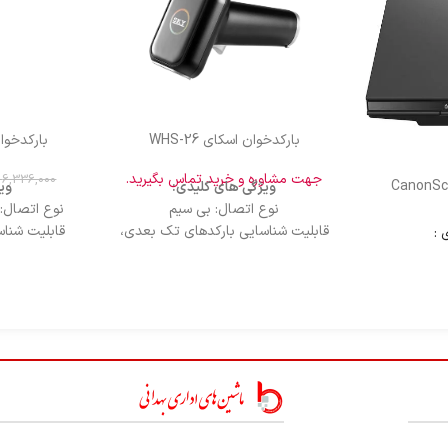
بارکدخوان اسکای WHS-26
بارکدخوان 
جهت مشاوره و خرید تماس بگیرید.
6,336,000
ویژگی های کلیدی:
وی
نوع اتصال: بی سیم
نوع اتصال: 
قابلیت شناسایی بارکدهای تک بعدی،
قابلیت شنا
 :
دوبعدی و صفحه نمایش موبایل
سرعت خوانش: 2.2meter/sec
حالت اس
محدوده خوانش: 200cm (+/-3cm)
درگا