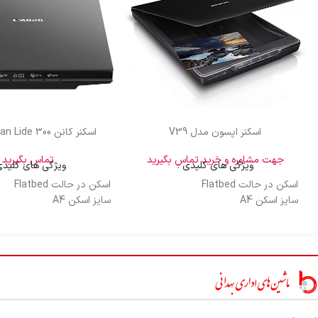
اسکنر اپسون مدل V39
اسکنر کانن CanonScan Lide 300
جهت مشاوره و خرید تماس بگیرید
تماس بگیرید
ویژگی های کلیدی :
ویژگی های کلیدی
اسکن در حالت Flatbed
اسکن در حالت Flatbed
سایز اسکن A4
سایز اسکن A4
رزولوشن اسکن 4800*4800 dpi
رزولوشن اسکن 2400*2400 dpi
درگاه اتصال USB
درگاه اتصال USB