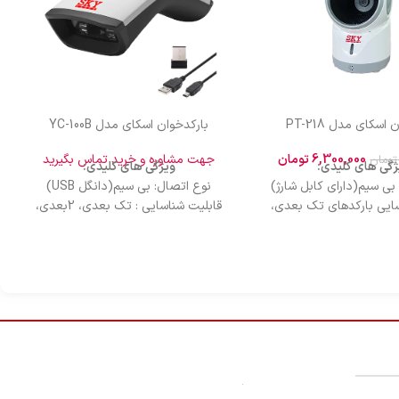
اسکای مدل PT-218
بارکدخوان اسکای مدل YC-100B
6,300,000
تومان
جهت مشاوره و خرید تماس بگیرید
تومان
ژگی های کلیدی:
ویژگی های کلیدی:
بی سیم(دارای کابل شارژ)
نوع اتصال: بی سیم(دانگل USB)
سایی بارکدهای تک بعدی،
قابلیت شناسایی : تک بعدی، 2بعدی،
دوبعدی
صفحه موبایل و صفحه کامپیوتر
کن: دستی و اتومات
(پشتیبانی از پرداخت موبایلی)
ه ارتباطی: USB
حالت اسکن: دستی و اتوماتیک
سرعت خوانش: 200times/sec